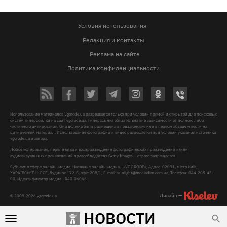
Условия использования
Редакция и контакты
Реклама на сайте
Политика конфиденциальности
Использование материалов Vgorode.ua разрешается только при условии прямой и открытой для поисковых
систем гиперссылки на сайт vgorode.ua. Гиперссылка обязательна вне зависимости от полного либо
частичного цитирования. Она должна быть размещена в подзаголовке или в первом абзаце и вести на
цитируемый материал. Использование фотографий и видео разрешается при условии указания источника
vgorode.ua и автора.
Любое копирование, перепечатка и воспроизведение фотографических произведений и/или
аудиовизуальных произведений правообладателя Getty Images – строго запрещается.
Субъект в сфере онлайн-медиа, Название онлайн-медиа - «VGORODE», Адрес: 02091, місто Київ,
ХАРКІВСЬКЕ ШОСЕ, будинок 172-Б, офіс 208/1, E-mail:
sunlight@mediadim.com.ua
, Телефон: 044-205-43-
00, Идентификатор медиа - R40-06066
Дизайн —
© 2009-2026 vgorode.ua
НОВОСТИ