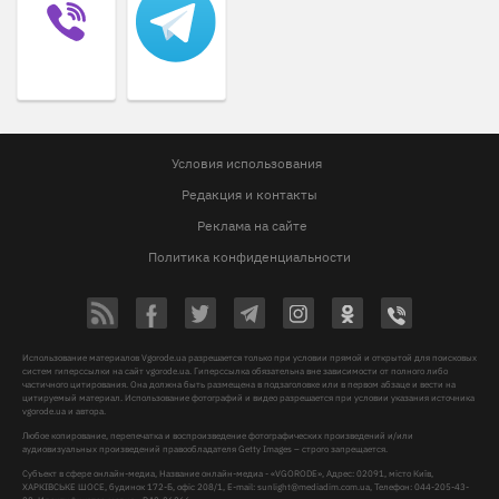
Условия использования
Редакция и контакты
Реклама на сайте
Политика конфиденциальности
Использование материалов Vgorode.ua разрешается только при условии прямой и открытой для поисковых
систем гиперссылки на сайт vgorode.ua. Гиперссылка обязательна вне зависимости от полного либо
частичного цитирования. Она должна быть размещена в подзаголовке или в первом абзаце и вести на
цитируемый материал. Использование фотографий и видео разрешается при условии указания источника
vgorode.ua и автора.
Любое копирование, перепечатка и воспроизведение фотографических произведений и/или
аудиовизуальных произведений правообладателя Getty Images – строго запрещается.
Субъект в сфере онлайн-медиа, Название онлайн-медиа - «VGORODE», Адрес: 02091, місто Київ,
ХАРКІВСЬКЕ ШОСЕ, будинок 172-Б, офіс 208/1, E-mail:
sunlight@mediadim.com.ua
, Телефон: 044-205-43-