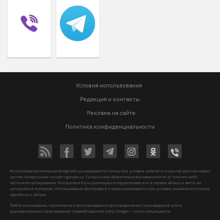
Условия использования
Редакция и контакты
Реклама на сайте
Политика конфиденциальности
Использование материалов Vgorode.ua разрешается только при условии прямой и открытой для поисковых
систем гиперссылки на сайт vgorode.ua. Гиперссылка обязательна вне зависимости от полного либо
частичного цитирования. Она должна быть размещена в подзаголовке или в первом абзаце и вести на
цитируемый материал. Использование фотографий и видео разрешается при условии указания источника
vgorode.ua и автора.
Любое копирование, перепечатка и воспроизведение фотографических произведений и/или
аудиовизуальных произведений правообладателя Getty Images – строго запрещается.