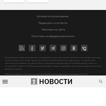
Условия использования
Редакция и контакты
Реклама на сайте
Политика конфиденциальности
Использование материалов Vgorode.ua разрешается только при условии прямой и открытой для поисковых
систем гиперссылки на сайт vgorode.ua. Гиперссылка обязательна вне зависимости от полного либо
частичного цитирования. Она должна быть размещена в подзаголовке или в первом абзаце и вести на
цитируемый материал. Использование фотографий и видео разрешается при условии указания источника
vgorode.ua и автора.
Любое копирование, перепечатка и воспроизведение фотографических произведений и/или
аудиовизуальных произведений правообладателя Getty Images – строго запрещается.
НОВОСТИ
Субъект в сфере онлайн-медиа, Название онлайн-медиа - «VGORODE», Адрес: 02091, місто Київ,
ХАРКІВСЬКЕ ШОСЕ, будинок 172-Б, офіс 208/1, E-mail:
sunlight@mediadim.com.ua
, Телефон: 044-205-43-
00, Идентификатор медиа - R40-06066
Дизайн —
© 2009-2026 vgorode.ua