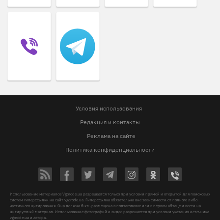
Условия использования
Редакция и контакты
Реклама на сайте
Политика конфиденциальности
Использование материалов Vgorode.ua разрешается только при условии прямой и открытой для поисковых
систем гиперссылки на сайт vgorode.ua. Гиперссылка обязательна вне зависимости от полного либо
частичного цитирования. Она должна быть размещена в подзаголовке или в первом абзаце и вести на
цитируемый материал. Использование фотографий и видео разрешается при условии указания источника
vgorode.ua и автора.