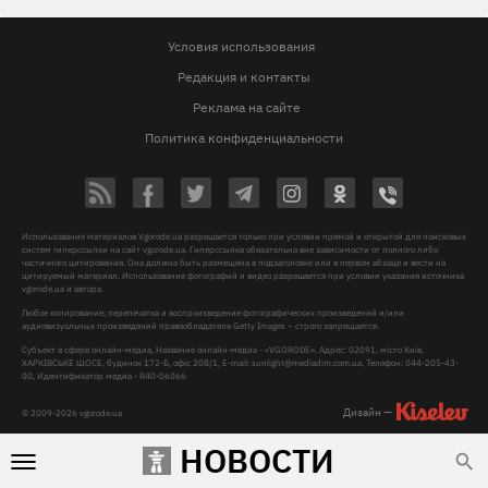
Условия использования
Редакция и контакты
Реклама на сайте
Политика конфиденциальности
Использование материалов Vgorode.ua разрешается только при условии прямой и открытой для поисковых
систем гиперссылки на сайт vgorode.ua. Гиперссылка обязательна вне зависимости от полного либо
частичного цитирования. Она должна быть размещена в подзаголовке или в первом абзаце и вести на
цитируемый материал. Использование фотографий и видео разрешается при условии указания источника
vgorode.ua и автора.
Любое копирование, перепечатка и воспроизведение фотографических произведений и/или
аудиовизуальных произведений правообладателя Getty Images – строго запрещается.
Субъект в сфере онлайн-медиа, Название онлайн-медиа - «VGORODE», Адрес: 02091, місто Київ,
ХАРКІВСЬКЕ ШОСЕ, будинок 172-Б, офіс 208/1, E-mail:
sunlight@mediadim.com.ua
, Телефон: 044-205-43-
00, Идентификатор медиа - R40-06066
Дизайн —
© 2009-2026 vgorode.ua
НОВОСТИ