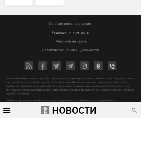
Условия использования
Редакция и контакты
Реклама на сайте
Политика конфиденциальности
Использование материалов Vgorode.ua разрешается только при условии прямой и открытой для поисковых
систем гиперссылки на сайт vgorode.ua. Гиперссылка обязательна вне зависимости от полного либо
частичного цитирования. Она должна быть размещена в подзаголовке или в первом абзаце и вести на
цитируемый материал. Использование фотографий и видео разрешается при условии указания источника
vgorode.ua и автора.
Любое копирование, перепечатка и воспроизведение фотографических произведений и/или
аудиовизуальных произведений правообладателя Getty Images – строго запрещается.
НОВОСТИ
Субъект в сфере онлайн-медиа, Название онлайн-медиа - «VGORODE», Адрес: 02091, місто Київ,
ХАРКІВСЬКЕ ШОСЕ, будинок 172-Б, офіс 208/1, E-mail:
sunlight@mediadim.com.ua
, Телефон: 044-205-43-
00, Идентификатор медиа - R40-06066
Дизайн —
© 2009-2026 vgorode.ua