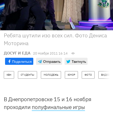
Ребята шутили изо всех сил. Фото Дениса
Моторина
ДОСУГ И ЕДА
20 Ноября 2011 16:14
Поделиться
Отправить
Твитнуть
КВН
СТУДЕНТЫ
МОЛОДЕЖЬ
ЮМОР
ФОТО
ВИДЕО
В Днепропетровске 15 и 16 ноября
проходили
полуфинальные игры