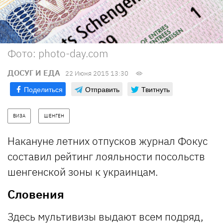
Фото: photo-day.com
ДОСУГ И ЕДА
22 Июня 2015 13:30
Поделиться
Отправить
Твитнуть
ВИЗА
ШЕНГЕН
Накануне летних отпусков журнал Фокус
составил рейтинг лояльности посольств
шенгенской зоны к украинцам.
Словения
Здесь мультивизы выдают всем подряд,