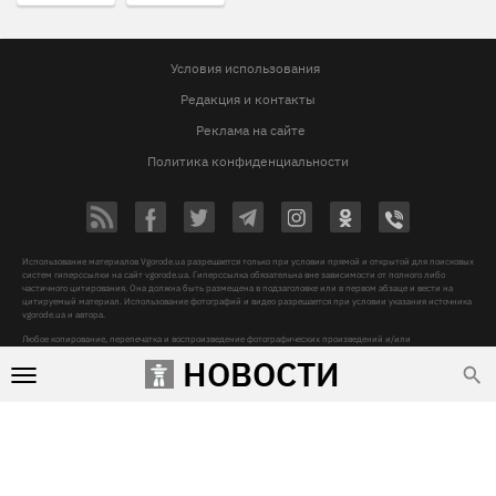
Условия использования
Редакция и контакты
Реклама на сайте
Политика конфиденциальности
Использование материалов Vgorode.ua разрешается только при условии прямой и открытой для поисковых
систем гиперссылки на сайт vgorode.ua. Гиперссылка обязательна вне зависимости от полного либо
частичного цитирования. Она должна быть размещена в подзаголовке или в первом абзаце и вести на
цитируемый материал. Использование фотографий и видео разрешается при условии указания источника
vgorode.ua и автора.
Любое копирование, перепечатка и воспроизведение фотографических произведений и/или
аудиовизуальных произведений правообладателя Getty Images – строго запрещается.
НОВОСТИ
Субъект в сфере онлайн-медиа, Название онлайн-медиа - «VGORODE», Адрес: 02091, місто Київ,
ХАРКІВСЬКЕ ШОСЕ, будинок 172-Б, офіс 208/1, E-mail:
sunlight@mediadim.com.ua
, Телефон: 044-205-43-
00, Идентификатор медиа - R40-06066
Дизайн —
© 2009-2026 vgorode.ua