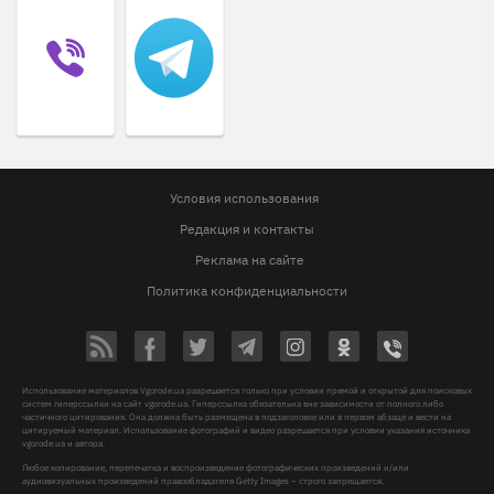
Условия использования
Редакция и контакты
Реклама на сайте
Политика конфиденциальности
Использование материалов Vgorode.ua разрешается только при условии прямой и открытой для поисковых
систем гиперссылки на сайт vgorode.ua. Гиперссылка обязательна вне зависимости от полного либо
частичного цитирования. Она должна быть размещена в подзаголовке или в первом абзаце и вести на
цитируемый материал. Использование фотографий и видео разрешается при условии указания источника
vgorode.ua и автора.
Любое копирование, перепечатка и воспроизведение фотографических произведений и/или
аудиовизуальных произведений правообладателя Getty Images – строго запрещается.