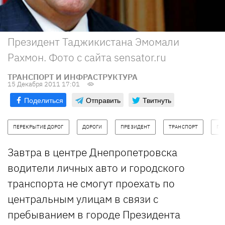
Президент Таджикистана Эмомали
Рахмон. Фото с сайта sensator.ru
ТРАНСПОРТ И ИНФРАСТРУКТУРА
15 Декабря 2011 17:01
Поделиться
Отправить
Твитнуть
ПЕРЕКРЫТИЕ ДОРОГ
ДОРОГИ
ПРЕЗИДЕНТ
ТРАНСПОРТ
ГА
Завтра в центре Днепропетровска
водители личных авто и городского
транспорта не смогут проехать по
центральным улицам в связи с
пребыванием в городе Президента