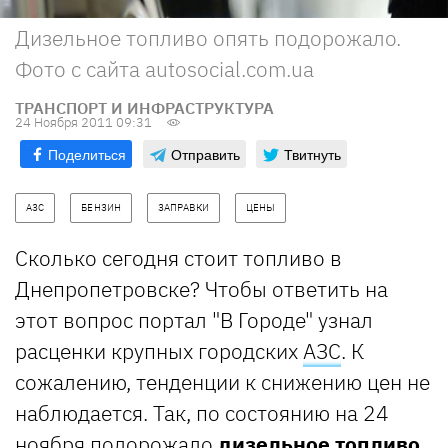
Дизельное топливо опять подорожало.
Фото с сайта autosocial.com.ua
ТРАНСПОРТ И ИНФРАСТРУКТУРА
24 Ноября 2011 09:31
Поделиться
Отправить
Твитнуть
АЗС
БЕНЗИН
ЗАПРАВКИ
ЦЕНЫ
Сколько сегодня стоит топливо в
Днепропетровске? Чтобы ответить на
этот вопрос портал "В Городе" узнал
расценки крупных городских
АЗС
. К
сожалению, тенденции к снижению цен не
наблюдается. Так, по состоянию на 24
ноября подорожало
дизельное топливо,