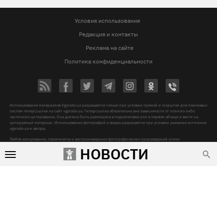
Условия использования
Редакция и контакты
Реклама на сайте
Политика конфиденциальности
Использование материалов Vgorode.ua разрешается только при условии прямой и открытой для поисковых
систем гиперссылки на сайт vgorode.ua. Гиперссылка обязательна вне зависимости от полного либо
частичного цитирования. Она должна быть размещена в подзаголовке или в первом абзаце и вести на
цитируемый материал. Использование фотографий и видео разрешается при условии указания источника
vgorode.ua и автора.
Любое копирование, перепечатка и воспроизведение фотографических произведений и/или
аудиовизуальных произведений правообладателя Getty Images – строго запрещается.
НОВОСТИ
Субъект в сфере онлайн-медиа, Название онлайн-медиа - «VGORODE», Адрес: 02091, місто Київ,
ХАРКІВСЬКЕ ШОСЕ, будинок 172-Б, офіс 208/1, E-mail:
sunlight@mediadim.com.ua
, Телефон: 044-205-43-
00, Идентификатор медиа - R40-06066
Дизайн —
© 2009-2026 vgorode.ua