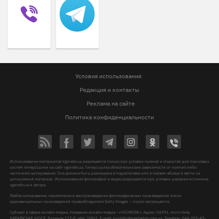
Условия использования
Редакция и контакты
Реклама на сайте
Политика конфиденциальности
Использование материалов Vgorode.ua разрешается только при условии прямой и открытой для поисковых
систем гиперссылки на сайт vgorode.ua. Гиперссылка обязательна вне зависимости от полного либо
частичного цитирования. Она должна быть размещена в подзаголовке или в первом абзаце и вести на
цитируемый материал. Использование фотографий и видео разрешается при условии указания источника
vgorode.ua и автора.
Любое копирование, перепечатка и воспроизведение фотографических произведений и/или
аудиовизуальных произведений правообладателя Getty Images – строго запрещается.
Субъект в сфере онлайн-медиа, Название онлайн-медиа - «VGORODE», Адрес: 02091, місто Київ,
ХАРКІВСЬКЕ ШОСЕ, будинок 172-Б, офіс 208/1, E-mail:
sunlight@mediadim.com.ua
, Телефон: 044-205-43-