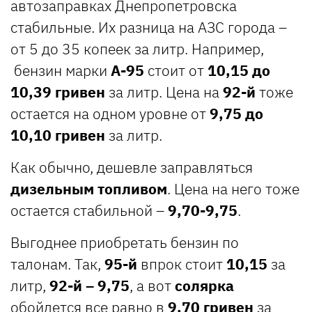
автозаправках Днепропетровска
стабильные. Их разница на АЗС города –
от 5 до 35 копеек за литр. Например,
бензин марки
А-95
стоит от
10,15 до
10,39 гривен
за литр. Цена на
92-й
тоже
остается на одном уровне от
9,75 до
10,10 гривен
за литр.
Как обычно, дешевле заправляться
дизельным топливом
. Цена на него тоже
остается стабильной –
9,70-9,75
.
Выгоднее приобретать бензин по
талонам. Так,
95-й
впрок стоит
10,15
за
литр,
92-й – 9,75
, а вот
солярка
обойдется все равно в
9,70 гривен
за