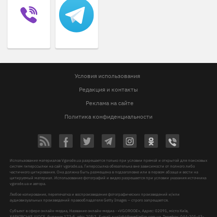
Условия использования
Редакция и контакты
Реклама на сайте
Политика конфиденциальности
Использование материалов Vgorode.ua разрешается только при условии прямой и открытой для поисковых
систем гиперссылки на сайт vgorode.ua. Гиперссылка обязательна вне зависимости от полного либо
частичного цитирования. Она должна быть размещена в подзаголовке или в первом абзаце и вести на
цитируемый материал. Использование фотографий и видео разрешается при условии указания источника
vgorode.ua и автора.
Любое копирование, перепечатка и воспроизведение фотографических произведений и/или
аудиовизуальных произведений правообладателя Getty Images – строго запрещается.
Субъект в сфере онлайн-медиа, Название онлайн-медиа - «VGORODE», Адрес: 02091, місто Київ,
ХАРКІВСЬКЕ ШОСЕ, будинок 172-Б, офіс 208/1, E-mail:
sunlight@mediadim.com.ua
, Телефон: 044-205-43-