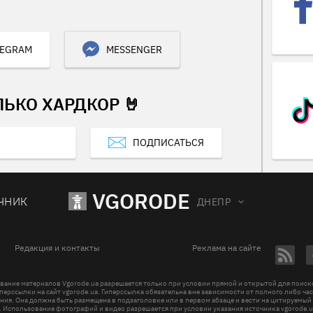
LEGRAM
MESSENGER
ЛЬКО ХАРДКОР 🤘
ПОДПИСАТЬСЯ
VGORODE
ЧНИК
ДНЕПР
Редакция и контакты
Реклама на сайте
вание материалов Vgorode.ua разрешается только при условии прямой и открытой для поис
перссылки на сайт vgorode.ua. Гиперссылка обязательна вне зависимости от полного либо ча
ния. Она должна быть размещена в подзаголовке или в первом абзаце и вести на цитируемый
. Использование фотографий и видео разрешается при условии указания источника vgorode.u