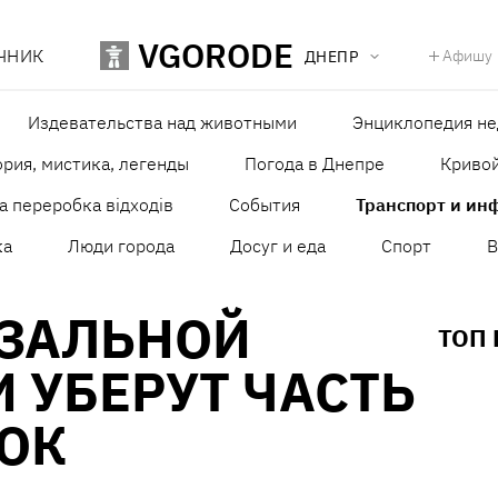
VGORODE
ЧНИК
Афишу
ДНЕПР
Издевательства над животными
Энциклопедия н
рия, мистика, легенды
Погода в Днепре
Кривой
а переробка відходів
События
Транспорт и ин
ка
Люди города
Досуг и еда
Спорт
В
КЗАЛЬНОЙ
ТОП
 УБЕРУТ ЧАСТЬ
ОК