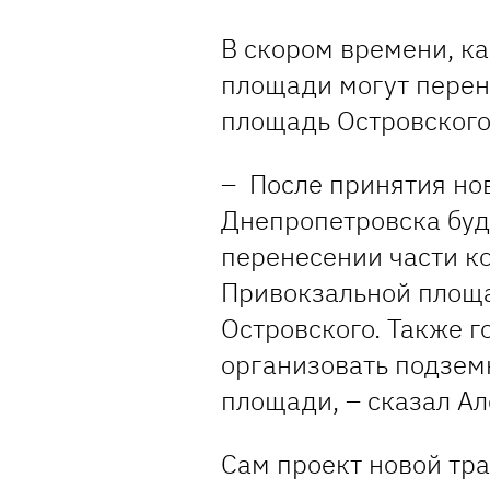
В скором времени, к
площади могут перен
площадь Островского
– После принятия но
Днепропетровска буд
перенесении части к
Привокзальной площад
Островского. Также 
организовать подзем
площади, – сказал А
Сам проект новой тр