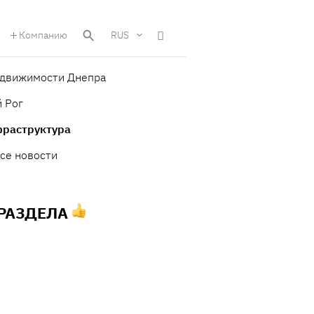
Компанию
RUS
едвижимости Днепра
 Рог
фраструктура
се новости
 РАЗДЕЛА