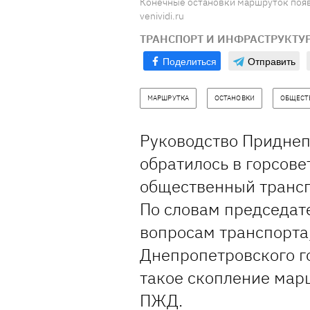
Конечные остановки маршруток появи
venividi.ru
ТРАНСПОРТ И ИНФРАСТРУКТУ
Поделиться
Отправить
МАРШРУТКА
ОСТАНОВКИ
ОБЩЕСТ
Руководство Приднеп
обратилось в горсове
общественный трансп
По словам председат
вопросам транспорта,
Днепропетровского г
такое скопление мар
ПЖД.