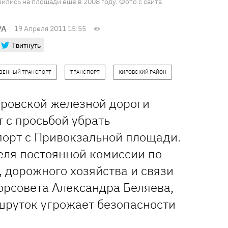
лись на площади еще в 2008 году. Фото с сайта
РА
19 Апреля 2011 15:55
Твитнуть
ВЕННЫЙ ТРАНСПОРТ
ТРАНСПОРТ
КИРОВСКИЙ РАЙОН
ровской железной дороги
т с просьбой убрать
орт с Привокзальной площади.
еля постоянной комиссии по
 дорожного хозяйства и связи
орсовета Александра Беляева,
шруток угрожает безопасности