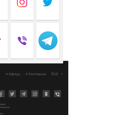
Афишу
Компанию
RUS
ковых
стичного
a и