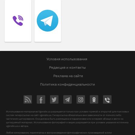
Условия использования
Редакция и контакты
Реклама на сайте
Политика конфиденциальности
Использование материалов Vgorode.ua разрешается только при условии прямой и открытой для поисковых
систем гиперссылки на сайт vgorode.ua. Гиперссылка обязательна вне зависимости от полного либо
частичного цитирования. Она должна быть размещена в подзаголовке или в первом абзаце и вести на
цитируемый материал. Использование фотографий и видео разрешается при условии указания источника
vgorode.ua и автора.
Любое копирование, перепечатка и воспроизведение фотографических произведений и/или