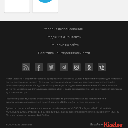
Условия использования
Редакция и контакты
Реклама на сайте
Политика конфиденциальности
Использование материалов Vgorode.ua разрешается только при условии прямой и открытой для поисковых
систем гиперссылки на сайт vgorode.ua. Гиперссылка обязательна вне зависимости от полного либо
частичного цитирования. Она должна быть размещена в подзаголовке или в первом абзаце и вести на
цитируемый материал. Использование фотографий и видео разрешается при условии указания источника
vgorode.ua и автора.
Любое копирование, перепечатка и воспроизведение фотографических произведений и/или
аудиовизуальных произведений правообладателя Getty Images – строго запрещается.
Субъект в сфере онлайн-медиа, Название онлайн-медиа - «VGORODE», Адрес: 02091, місто Київ,
ХАРКІВСЬКЕ ШОСЕ, будинок 172-Б, офіс 208/1, E-mail:
sunlight@mediadim.com.ua
, Телефон: 044-205-43-
00, Идентификатор медиа - R40-06066
Дизайн —
© 2009-2026 vgorode.ua