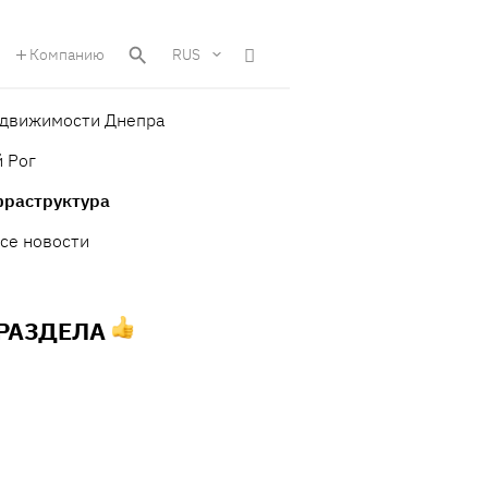
Компанию
RUS
едвижимости Днепра
 Рог
фраструктура
се новости
 РАЗДЕЛА