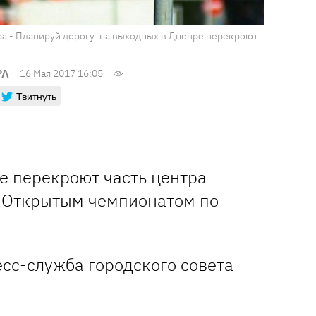
ра - Планируй дорогу: на выходных в Днепре перекроют
РА
16 Мая 2017 16:05
Твитнуть
е перекроют часть центра
 с Открытым чемпионатом по
сс-служба городского совета