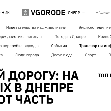
VGORODE
ЧНИК
Афишу
ДНЕПР
Издевательства над животными
Энциклопедия н
рия, мистика, легенды
Погода в Днепре
Кривой
а переробка відходів
События
Транспорт и ин
ка
Люди города
Досуг и еда
Спорт
В
 ДОРОГУ: НА
ТОП
Х В ДНЕПРЕ
ЮТ ЧАСТЬ