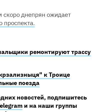
м скоро днепрян ожидает
о проспекта.
нальщики ремонтируют трассу
крзализныця" к Троице
льные поезда
едних новостей, подпишитесь
elegram
и на наши группы