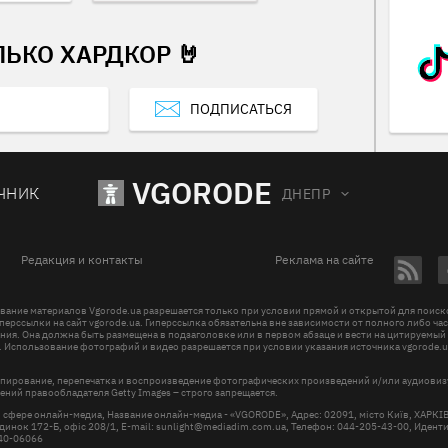
ЛЬКО ХАРДКОР 🤘
ПОДПИСАТЬСЯ
VGORODE
ЧНИК
ДНЕПР
Редакция и контакты
Реклама на сайте
вание материалов Vgorode.ua разрешается только при условии прямой и открытой для поис
перссылки на сайт vgorode.ua. Гиперссылка обязательна вне зависимости от полного либо ча
ния. Она должна быть размещена в подзаголовке или в первом абзаце и вести на цитируемый
. Использование фотографий и видео разрешается при условии указания источника vgorode.u
пирование, перепечатка и воспроизведение фотографических произведений и/или аудиови
ений правообладателя Getty Images – строго запрещается.
в сфере онлайн-медиа, Название онлайн-медиа - «VGORODE», Адрес: 02091, місто Київ, ХАРК
инок 172-Б, офіс 208/1, E-mail:
sunlight@mediadim.com.ua
, Телефон: 044-205-43-00, Иден
R40-06066