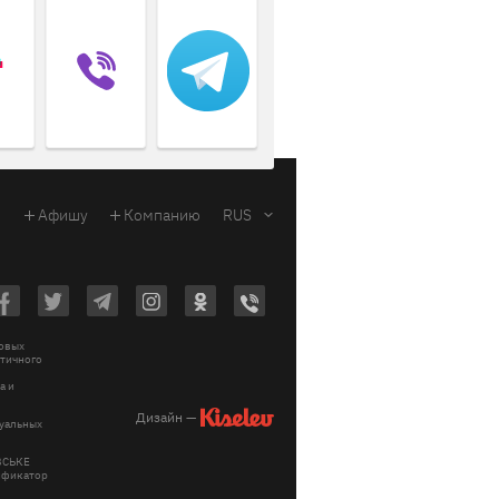
Афишу
Компанию
RUS
ковых
стичного
a и
Дизайн —
зуальных
ІВСЬКЕ
тификатор