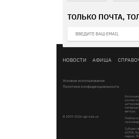
ТОЛЬКО ПОЧТА, ТО
НОВОСТИ
АФИША
СПРАВО
Условия использования
Политика конфиденциальности
Использо
систем ги
цитирова
материал
автора.
© 2009-2026 vgorode.ua
Любое ко
произвед
Субъект 
ШОСЕ, буд
медиа - 