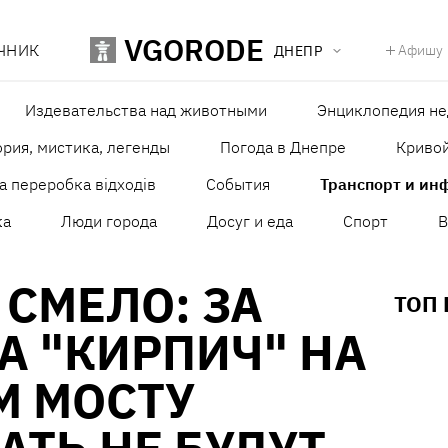
VGORODE
ЧНИК
Афишу
ДНЕПР
Издевательства над животными
Энциклопедия н
рия, мистика, легенды
Погода в Днепре
Кривой
а переробка відходів
События
Транспорт и ин
ка
Люди города
Досуг и еда
Спорт
В
СМЕЛО: ЗА
ТОП
А "КИРПИЧ" НА
М МОСТУ