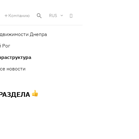
Компанию
RUS
едвижимости Днепра
 Рог
фраструктура
се новости
 РАЗДЕЛА