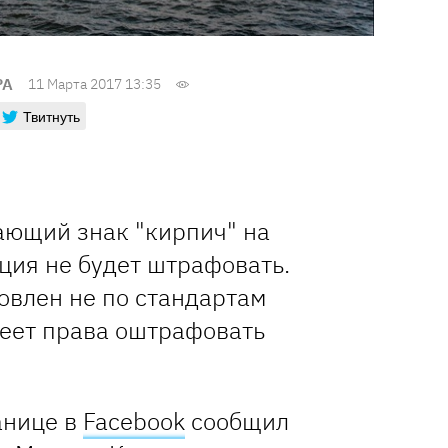
РА
11 Марта 2017 13:35
Твитнуть
ающий знак "кирпич" на
ция не будет штрафовать.
овлен не по стандартам
меет права оштрафовать
анице в
Facebook
сообщил