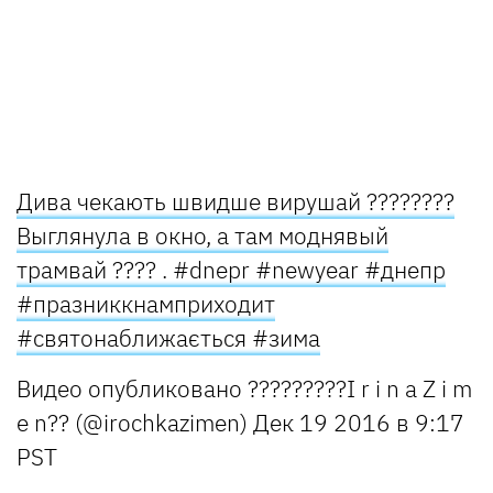
Дива чекають швидше вирушай ????????
Выглянула в окно, а там моднявый
трамвай ???? . #dnepr #newyear #днепр
#празниккнамприходит
#святонаближається #зима
Видео опубликовано ?????????I r i n a Z i m
e n?? (@irochkazimen)
Дек 19 2016 в 9:17
PST