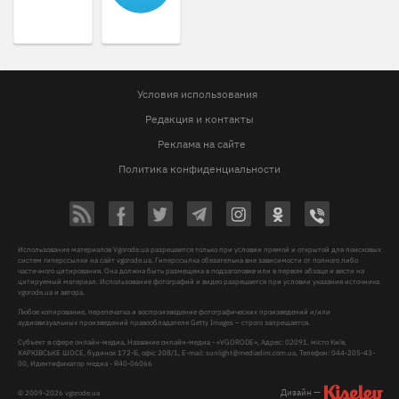
Условия использования
Редакция и контакты
Реклама на сайте
Политика конфиденциальности
Использование материалов Vgorode.ua разрешается только при условии прямой и открытой для поисковых
систем гиперссылки на сайт vgorode.ua. Гиперссылка обязательна вне зависимости от полного либо
частичного цитирования. Она должна быть размещена в подзаголовке или в первом абзаце и вести на
цитируемый материал. Использование фотографий и видео разрешается при условии указания источника
vgorode.ua и автора.
Любое копирование, перепечатка и воспроизведение фотографических произведений и/или
аудиовизуальных произведений правообладателя Getty Images – строго запрещается.
Субъект в сфере онлайн-медиа, Название онлайн-медиа - «VGORODE», Адрес: 02091, місто Київ,
ХАРКІВСЬКЕ ШОСЕ, будинок 172-Б, офіс 208/1, E-mail:
sunlight@mediadim.com.ua
, Телефон: 044-205-43-
00, Идентификатор медиа - R40-06066
Дизайн —
© 2009-2026 vgorode.ua