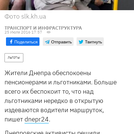
Фото slk.kh.ua
ТРАНСПОРТ И ИНФРАСТРУКТУРА
25 Июля 2016 17:57
Поделиться
Отправить
Твитнуть
ЛЬГОТЫ
Жители Днепра обеспокоены
пенсионерами и льготниками. Больше
всего их беспокоит то, что над
льготниками нередко в открытую
издеваются водители маршруток,
пишет
dnepr24
.
Днепровские активисты решили