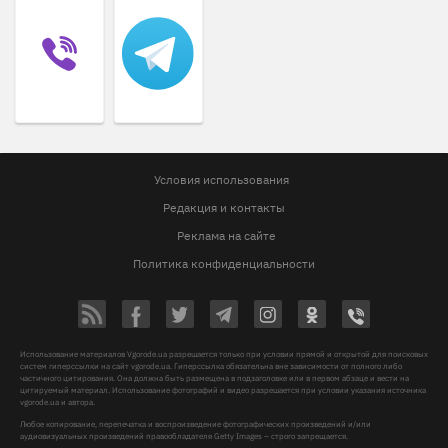
Условия использования
Редакция и контакты
Реклама на сайте
Политика конфиденциальности
Использование материалов Vgorode.ua разрешается только при условии прямой и открытой для поисковых
систем гиперссылки на сайт vgorode.ua. Гиперссылка обязательна вне зависимости от полного либо
частичного цитирования. Она должна быть размещена в подзаголовке или в первом абзаце и вести на
цитируемый материал. Использование фотографий и видео разрешается при условии указания источника
vgorode.ua и автора.
Любое копирование, перепечатка и воспроизведение фотографических произведений и/или
аудиовизуальных произведений правообладателя Getty Images – строго запрещается.