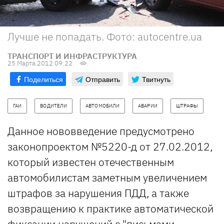
Лучше не попадать. Фото: autocentre.ua
ТРАНСПОРТ И ИНФРАСТРУКТУРА
25 Марта 2012 09:22
Поделиться
Отправить
Твитнуть
ГАИ
ВОДИТЕЛИ
АВТОМОБИЛИ
АВАРИИ
ШТРАФЫ
Данное нововведение предусмотрено
законопроектом №5220-д от 27.02.2012,
который известен отечественным
автомобилистам заметным увеличением
штрафов за нарушения ПДД, а также
возвращению к практике автоматической
фиксации нарушений с
"письмами