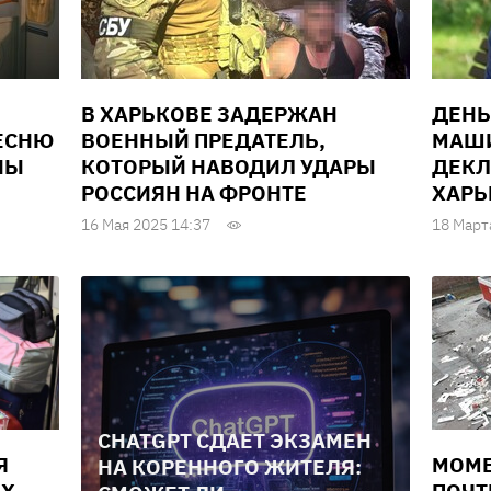
В ХАРЬКОВЕ ЗАДЕРЖАН
ДЕНЬ
ЕСНЮ
ВОЕННЫЙ ПРЕДАТЕЛЬ,
МАШИ
НЫ
КОТОРЫЙ НАВОДИЛ УДАРЫ
ДЕКЛ
РОССИЯН НА ФРОНТЕ
ХАРЬ
16 Мая 2025 14:37
18 Март
CHATGPT СДАЕТ ЭКЗАМЕН
Я
МОМЕ
НА КОРЕННОГО ЖИТЕЛЯ: