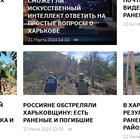
ЫХ
ПОЧТ
СМОЖЕТ ЛИ
ВИДЕ
ИСКУССТВЕННЫЙ
РАН
ИНТЕЛЛЕКТ ОТВЕТИТЬ НА
ПРОСТЫЕ ВОПРОСЫ О
22 Октя
ХАРЬКОВЕ
21 Марта 2024 14:32
Й
РОССИЯНЕ ОБСТРЕЛЯЛИ
В ХА
ХАРЬКОВЩИНУ: ЕСТЬ
РЕЗУ
КА И
РАНЕНЫЕ И ПОГИБШИЕ
РАНЕ
РАЙО
17 Июля 2023 12:04
12 Июля