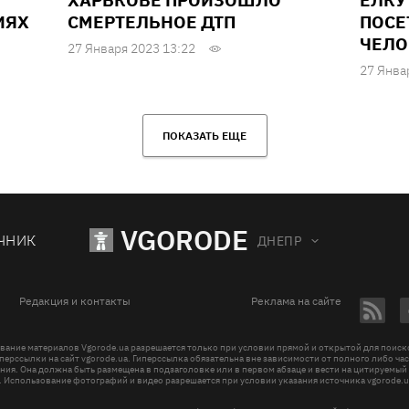
ХАРЬКОВЕ ПРОИЗОШЛО
ЕЛКУ
ИЯХ
СМЕРТЕЛЬНОЕ ДТП
ПОСЕ
ЧЕЛО
27 Января 2023 13:22
27 Янва
ПОКАЗАТЬ ЕЩЕ
VGORODE
ЧНИК
ДНЕПР
Редакция и контакты
Реклама на сайте
вание материалов Vgorode.ua разрешается только при условии прямой и открытой для поис
перссылки на сайт vgorode.ua. Гиперссылка обязательна вне зависимости от полного либо ча
ния. Она должна быть размещена в подзаголовке или в первом абзаце и вести на цитируемый
. Использование фотографий и видео разрешается при условии указания источника vgorode.u