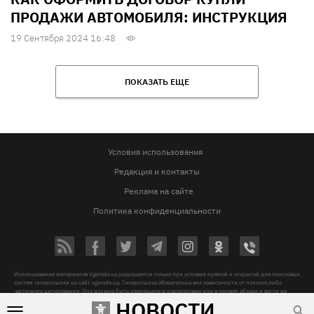
ПРОДАЖИ АВТОМОБИЛЯ: ИНСТРУКЦИЯ
19 Сентября 2024 16:48
ПОКАЗАТЬ ЕЩЕ
Условия использования
Редакция и контакты
Реклама на сайте
Политика конфиденциальности
Использование материалов Vgorode.ua разрешается только при условии прямой и открытой для поисковых
систем гиперссылки на сайт vgorode.ua. Гиперссылка обязательна вне зависимости от полного либо
частичного цитирования. Она должна быть размещена в подзаголовке или в первом абзаце и вести на
цитируемый материал. Использование фотографий и видео разрешается при условии указания источника
НОВОСТИ
vgorode.ua и автора.