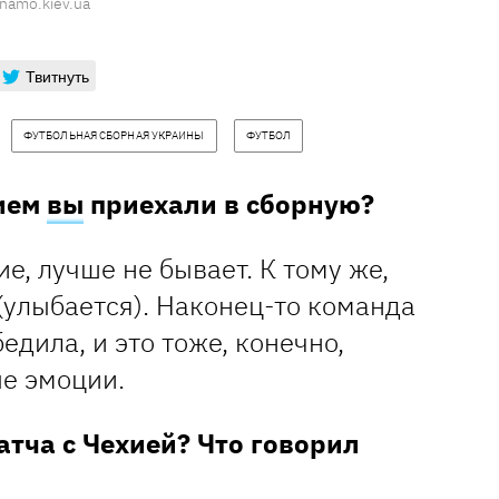
namo.kiev.ua
Твитнуть
ФУТБОЛЬНАЯ СБОРНАЯ УКРАИНЫ
ФУТБОЛ
нием
вы
приехали в сборную?
е, лучше не бывает. К тому же,
(улыбается). Наконец-то команда
едила, и это тоже, конечно,
е эмоции.
тча с Чехией? Что говорил