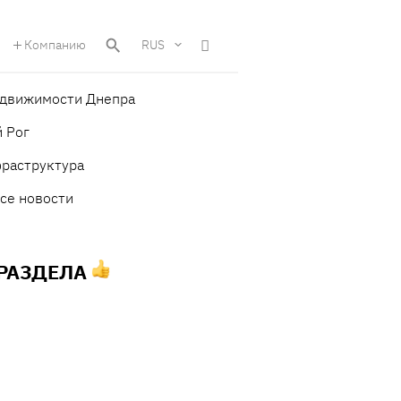
Компанию
RUS
едвижимости Днепра
 Рог
фраструктура
се новости
 РАЗДЕЛА