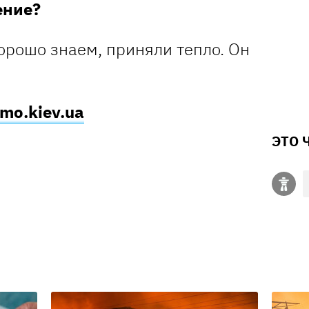
ение?
орошо знаем, приняли тепло. Он
mo.kiev.ua
ЭТО 