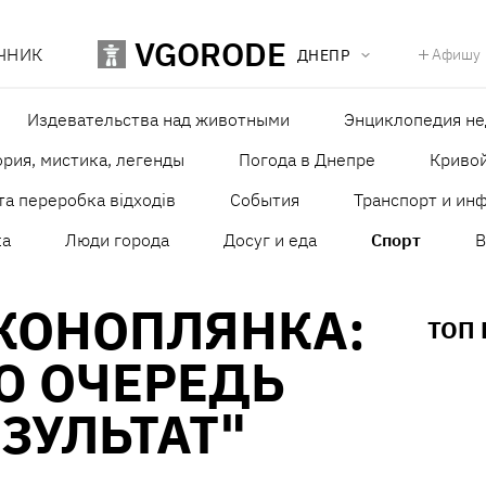
VGORODE
ЧНИК
Афишу
ДНЕПР
Издевательства над животными
Энциклопедия н
рия, мистика, легенды
Погода в Днепре
Кривой
та переробка відходів
События
Транспорт и ин
ка
Люди города
Досуг и еда
Спорт
В
КОНОПЛЯНКА:
ТОП
Ю ОЧЕРЕДЬ
ЗУЛЬТАТ"