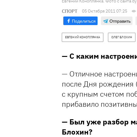
Евгений Коноплянка. Фото с сайта dy
СПОРТ
05 Октября 2011 07:25
Поделиться
Отправить
ЕВГЕНИЙ КОНОПЛЯНКА
ОЛЕГ БЛОХИН
— С каким настрое
— Отличное настроени
после Дня рождения 
с крупным счетом поб
прибавило позитивны
— Был уже разбор ма
Блохин?