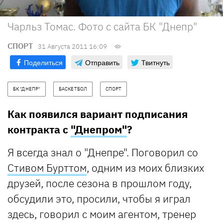
Чарльз Томас. Фото с сайта БК "Днепр"
СПОРТ
31 Августа 2011 16:09
Поделиться
Отправить
Твитнуть
БК "ДНЕПР"
БАСКЕТБОЛ
СПОРТ
Как появился вариант подписания
контракта с
"Днепром"
?
Я всегда знал о "Днепре". Поговорил со
Стивом Бурттом
, одним из моих близких
друзей, после сезона в прошлом году,
обсудили это, просили, чтобы я играл
здесь, говорил с моим агентом, тренер