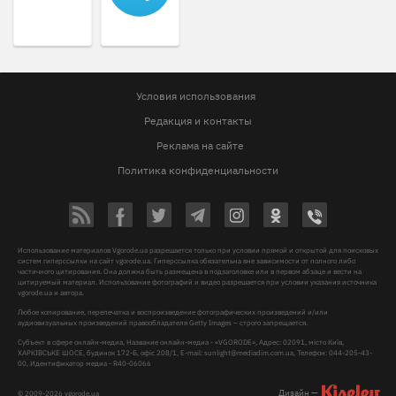
Условия использования
Редакция и контакты
Реклама на сайте
Политика конфиденциальности
Использование материалов Vgorode.ua разрешается только при условии прямой и открытой для поисковых
систем гиперссылки на сайт vgorode.ua. Гиперссылка обязательна вне зависимости от полного либо
частичного цитирования. Она должна быть размещена в подзаголовке или в первом абзаце и вести на
цитируемый материал. Использование фотографий и видео разрешается при условии указания источника
vgorode.ua и автора.
Любое копирование, перепечатка и воспроизведение фотографических произведений и/или
аудиовизуальных произведений правообладателя Getty Images – строго запрещается.
Субъект в сфере онлайн-медиа, Название онлайн-медиа - «VGORODE», Адрес: 02091, місто Київ,
ХАРКІВСЬКЕ ШОСЕ, будинок 172-Б, офіс 208/1, E-mail:
sunlight@mediadim.com.ua
, Телефон: 044-205-43-
00, Идентификатор медиа - R40-06066
Дизайн —
© 2009-2026 vgorode.ua