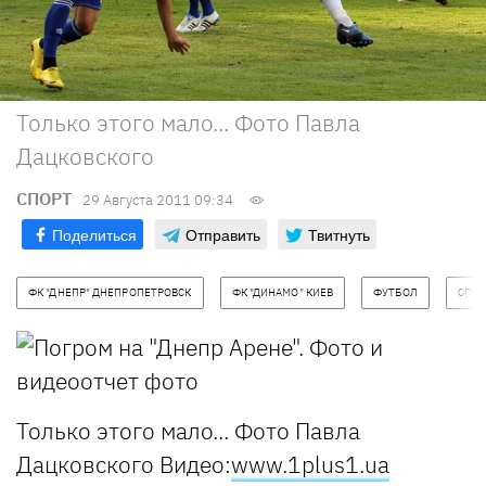
Только этого мало... Фото Павла
Дацковского
СПОРТ
29 Августа 2011 09:34
Поделиться
Отправить
Твитнуть
ФК "ДНЕПР" ДНЕПРОПЕТРОВСК
ФК "ДИНАМО" КИЕВ
ФУТБОЛ
СПОР
Только этого мало... Фото Павла
Дацковского
Видео:
www.1plus1.ua