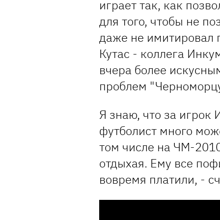
играет так, как позв
для того, чтобы не п
даже не имитировал 
Кутас - коллега Инку
вчера более искусны
проблем "Черноморц
Я знаю, что за игрок 
футболист много може
том числе на ЧМ-2010.
отдыхая. Ему все поф
вовремя платили, - с