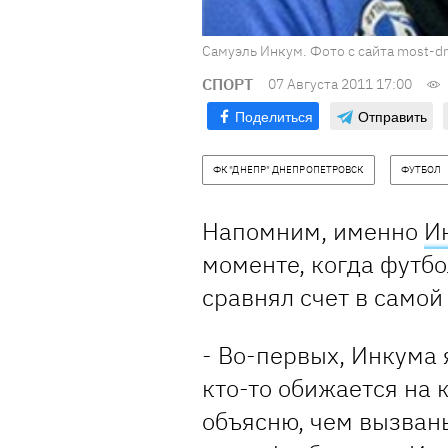
Самуэль Инкум. Фото с сайта most-dn
СПОРТ
07 Августа 2011 17:00
Поделиться
Отправить
ФК "ДНЕПР" ДНЕПРОПЕТРОВСК
ФУТБОЛ
Напомним, именно
И
моменте, когда футб
сравнял счет в самой
- Во-первых, Инкума 
кто-то обижается на к
объясню, чем вызван