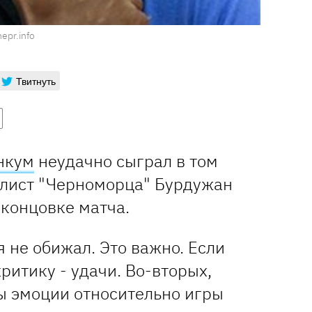
epr.info
Твитнуть
нкум
неудачно сыграл в том
олист "Черноморца" Бурдужан
 концовке матча.
я не обижал. Это важно. Если
ритику - удачи. Во-вторых,
ы эмоции относительно игры