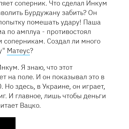
оляет соперник. Что сделал Инкум
озволить Бурдужану забить? Он
попытку помешать удару! Паша
ма по амплуа - противостоял
м соперникам. Создал ли много
у"
Матеус
?
Инкум. Я знаю, что этот
т на поле. И он показывал это в
 Но здесь, в Украине, он играет,
иг. И главное, лишь чтобы деньги
читает Вацко.