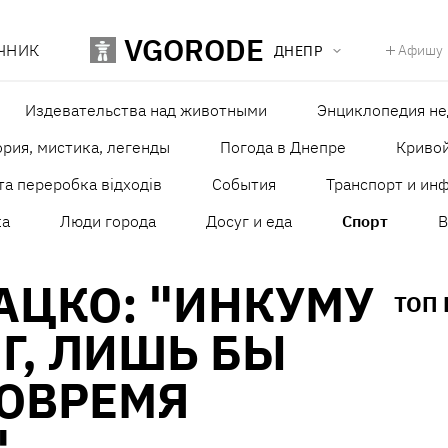
VGORODE
ЧНИК
Афишу
ДНЕПР
Издевательства над животными
Энциклопедия н
рия, мистика, легенды
Погода в Днепре
Кривой
та переробка відходів
События
Транспорт и ин
ка
Люди города
Досуг и еда
Спорт
В
АЦКО: "ИНКУМУ
ТОП
Г, ЛИШЬ БЫ
ВОВРЕМЯ