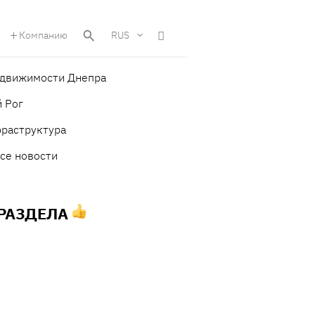
Компанию
RUS
едвижимости Днепра
 Рог
фраструктура
се новости
 РАЗДЕЛА