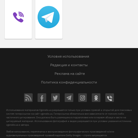
Условия использования
Редакция и контакты
Реклама на сайте
Политика конфиденциальности
Использование материалов Vgorode.ua разрешается только при условии прямой и открытой для поисковых
систем гиперссылки на сайт vgorode.ua. Гиперссылка обязательна вне зависимости от полного либо
частичного цитирования. Она должна быть размещена в подзаголовке или в первом абзаце и вести на
цитируемый материал. Использование фотографий и видео разрешается при условии указания источника
vgorode.ua и автора.
Любое копирование, перепечатка и воспроизведение фотографических произведений и/или
аудиовизуальных произведений правообладателя Getty Images – строго запрещается.