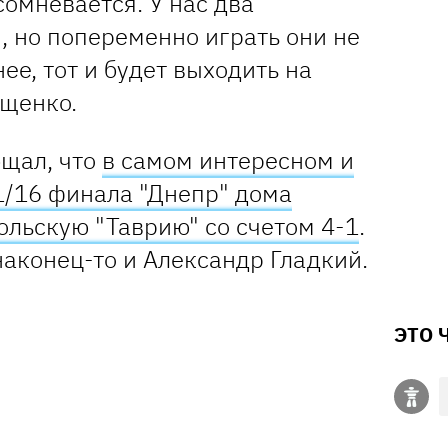
сомневается. У нас два
, но попеременно играть они не
нее, тот и будет выходить на
ищенко.
бщал, что
в самом интересном и
/16 финала "Днепр" дома
льскую "Таврию" со счетом 4-1
.
наконец-то и Александр Гладкий.
ЭТО 