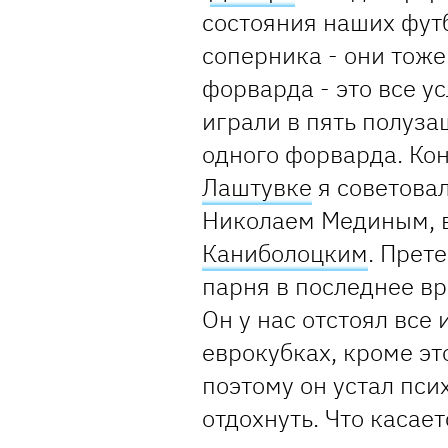
состояния наших фут
соперника - они тоже
форварда - это все у
играли в пять полузащ
одного форварда. Кон
Лаштувке
я советовал
Николаем Мединым, в
Каниболоцким
. Прет
парня в последнее в
Он у нас отстоял все 
еврокубках, кроме эт
поэтому он устал пси
отдохнуть. Что касае