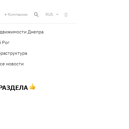
Компанию
RUS
едвижимости Днепра
 Рог
фраструктура
се новости
 РАЗДЕЛА