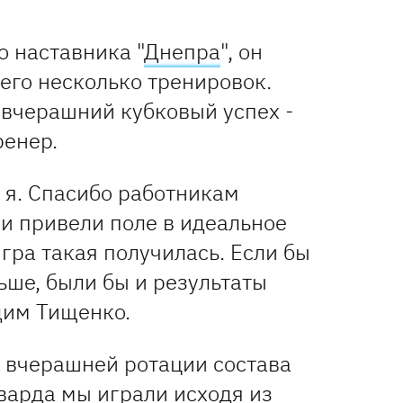
о наставника "
Днепра
", он
его несколько тренировок.
 вчерашний кубковый успех -
ренер.
л я. Спасибо работникам
они привели поле в идеальное
игра такая получилась. Если бы
ьше, были бы и результаты
дим Тищенко.
и вчерашней ротации состава
рварда мы играли исходя из