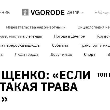
VGORODE
ЧНИК
Афишу
ДНЕПР
Издевательства над животными
Энциклопедия н
рия, мистика, легенды
Погода в Днепре
Кривой
та переробка відходів
События
Транспорт и ин
ка
Люди города
Досуг и еда
Спорт
В
ИЩЕНКО: «ЕСЛИ
ТОП
ТАКАЯ ТРАВА
.»