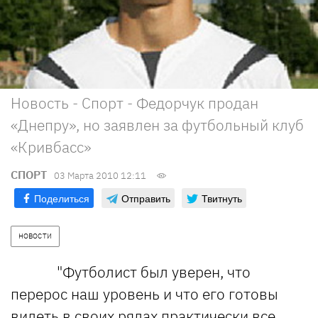
Новость - Спорт - Федорчук продан
«Днепру», но заявлен за футбольный клуб
«Кривбасс»
СПОРТ
03 Марта 2010 12:11
Поделиться
Отправить
Твитнуть
НОВОСТИ
"Футболист был уверен, что
перерос наш уровень и что его готовы
видеть в своих рядах практически все