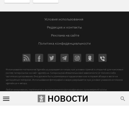
Условия использования
Редакция и контакты
Реклама на сайте
Политика конфиденциальности
Использование материалов Vgorode.ua разрешается только при условии прямой и открытой для поисковых
систем гиперссылки на сайт vgorode.ua. Гиперссылка обязательна вне зависимости от полного либо
частичного цитирования. Она должна быть размещена в подзаголовке или в первом абзаце и вести на
цитируемый материал. Использование фотографий и видео разрешается при условии указания источника
vgorode.ua и автора.
Любое копирование, перепечатка и воспроизведение фотографических произведений и/или
аудиовизуальных произведений правообладателя Getty Images – строго запрещается.
НОВОСТИ
Субъект в сфере онлайн-медиа, Название онлайн-медиа - «VGORODE», Адрес: 02091, місто Київ,
ХАРКІВСЬКЕ ШОСЕ, будинок 172-Б, офіс 208/1, E-mail:
sunlight@mediadim.com.ua
, Телефон: 044-205-43-
00, Идентификатор медиа - R40-06066
Дизайн —
© 2009-2026 vgorode.ua