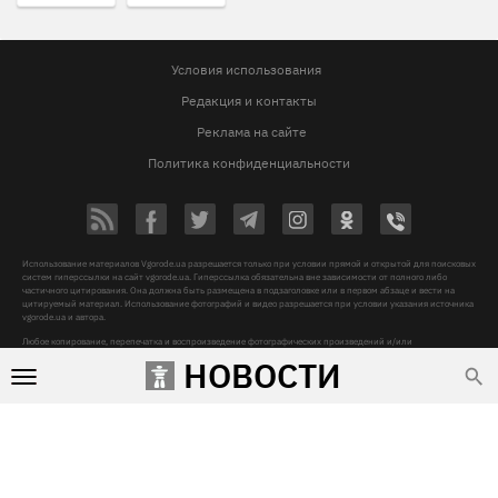
Условия использования
Редакция и контакты
Реклама на сайте
Политика конфиденциальности
Использование материалов Vgorode.ua разрешается только при условии прямой и открытой для поисковых
систем гиперссылки на сайт vgorode.ua. Гиперссылка обязательна вне зависимости от полного либо
частичного цитирования. Она должна быть размещена в подзаголовке или в первом абзаце и вести на
цитируемый материал. Использование фотографий и видео разрешается при условии указания источника
vgorode.ua и автора.
Любое копирование, перепечатка и воспроизведение фотографических произведений и/или
аудиовизуальных произведений правообладателя Getty Images – строго запрещается.
НОВОСТИ
Субъект в сфере онлайн-медиа, Название онлайн-медиа - «VGORODE», Адрес: 02091, місто Київ,
ХАРКІВСЬКЕ ШОСЕ, будинок 172-Б, офіс 208/1, E-mail:
sunlight@mediadim.com.ua
, Телефон: 044-205-43-
00, Идентификатор медиа - R40-06066
Дизайн —
© 2009-2026 vgorode.ua