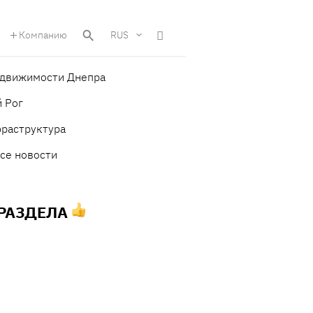
Компанию
RUS
едвижимости Днепра
 Рог
фраструктура
се новости
 РАЗДЕЛА