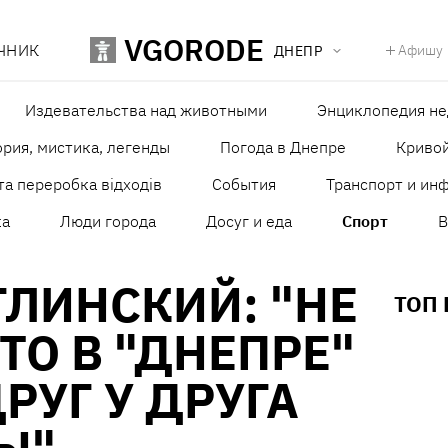
VGORODE
ЧНИК
Афишу
ДНЕПР
Издевательства над животными
Энциклопедия н
рия, мистика, легенды
Погода в Днепре
Кривой
та переробка відходів
События
Транспорт и ин
ка
Люди города
Досуг и еда
Спорт
В
ГЛИНСКИЙ: "НЕ
ТОП
ТО В "ДНЕПРЕ"
РУГ У ДРУГА