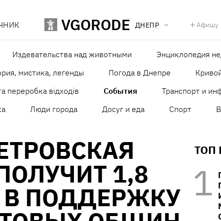
VGORODE
ЧНИК
Афишу
ДНЕПР
Издевательства над животными
Энциклопедия н
рия, мистика, легенды
Погода в Днепре
Кривой
а переробка відходів
События
Транспорт и ин
ка
Люди города
Досуг и еда
Спорт
В
ЕТРОВСКАЯ
ТОП
ПОЛУЧИТ 1,8
 В ПОДДЕРЖКУ