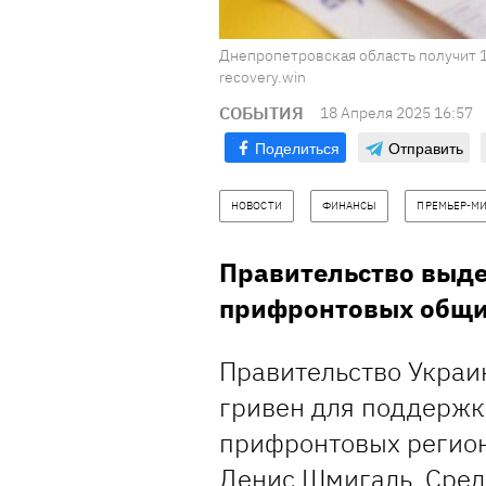
Днепропетровская область получит 1
recovery.win
СОБЫТИЯ
18 Апреля 2025 16:57
Поделиться
Отправить
НОВОСТИ
ФИНАНСЫ
ПРЕМЬЕР-М
Правительство выд
прифронтовых общи
Правительство Украи
гривен для поддержк
прифронтовых регио
Денис Шмигаль. Сред