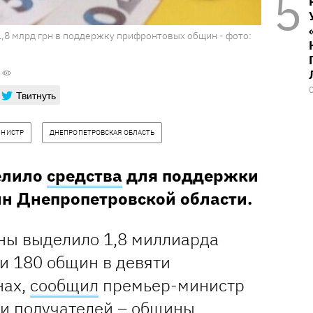
,8 млрд грн в поддержку прифронтовых общин - фото:
Твитнуть
ИНИСТР
ДНЕПРОПЕТРОВСКАЯ ОБЛАСТЬ
елило
средства
для поддержки
н Днепропетровской области.
ны выделило 1,8 миллиарда
и 180 общин в девяти
нах,
сообщил
премьер-министр
и получателей – общины