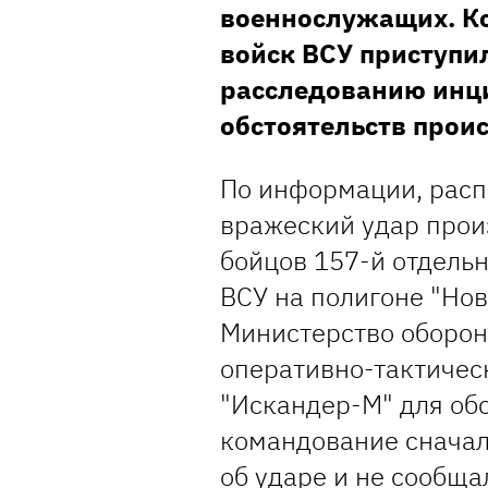
военнослужащих. К
войск ВСУ приступи
расследованию инци
обстоятельств прои
По информации, расп
вражеский удар прои
бойцов 157-й отдель
ВСУ на полигоне "Но
Министерство оборон
оперативно-тактичес
"Искандер-М" для об
командование снача
об ударе и не сообща