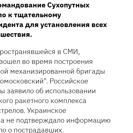
омандование Сухопутных
ло к тщательному
дента для установления всех
сшествия.
ространявшейся в СМИ,
зошел во время построения
ной механизированной бригады
вомосковский". Российское
ы заявило об использовании
кого ракетного комплекса
стрелов. Украинское
ла не подтверждало информацию
ло о пострадавших.