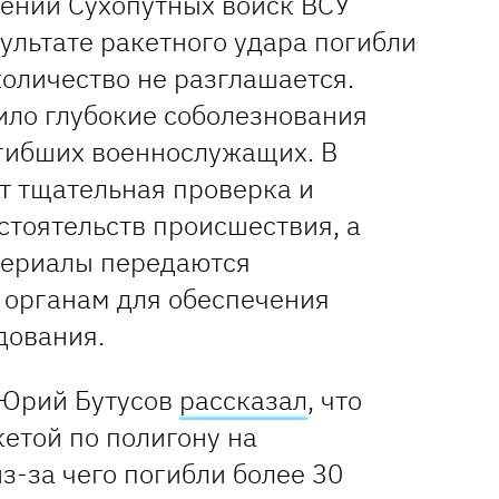
ении Сухопутных войск ВСУ
зультате ракетного удара погибли
количество не разглашается.
ло глубокие соболезнования
гибших военнослужащих. В
т тщательная проверка и
стоятельств происшествия, а
териалы передаются
органам для обеспечения
дования.
 Юрий Бутусов
рассказал
, что
етой по полигону на
з-за чего погибли более 30