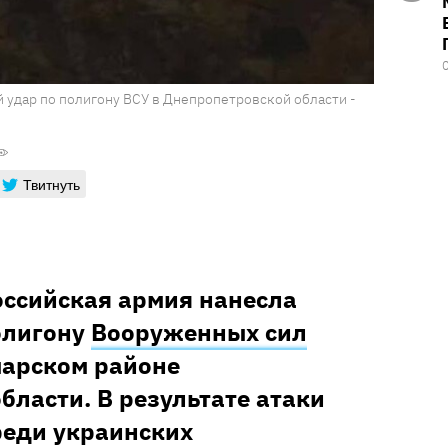
 удар по полигону ВСУ в Днепропетровской области -
Твитнуть
оссийская армия нанесла
олигону
Вооруженных сил
марском районе
бласти. В результате атаки
реди украинских