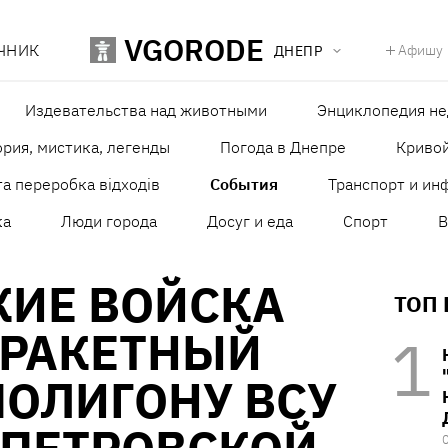
VGORODE
ЧНИК
Афишу
ДНЕПР
Издевательства над животными
Энциклопедия н
рия, мистика, легенды
Погода в Днепре
Кривой
а переробка відходів
События
Транспорт и ин
ка
Люди города
Досуг и еда
Спорт
В
КИЕ ВОЙСКА
ТОП
 РАКЕТНЫЙ
ПОЛИГОНУ ВСУ