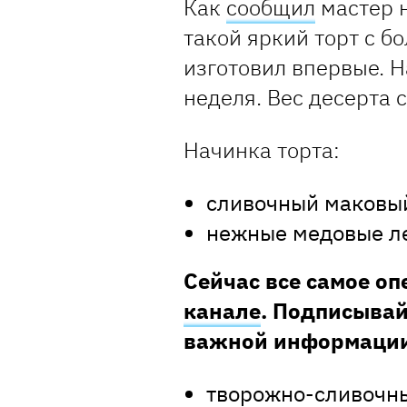
Как
сообщил
мастер н
такой яркий торт с б
изготовил впервые. Н
неделя. Вес десерта с
Начинка торта:
сливочный маковый
нежные медовые л
Сейчас все самое о
канале
. Подписывай
важной информации
творожно-сливочны