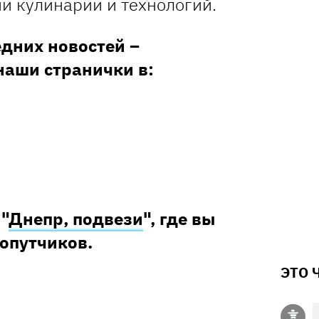
и кулинарии и технологий.
едних новостей –
наши странички в:
 "
Днепр, подвези
", где вы
попутчиков.
ЭТО 