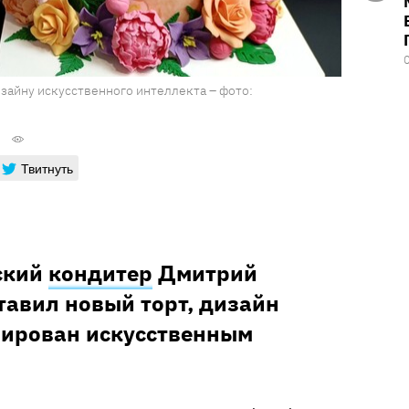
изайну искусственного интеллекта – фото:
Твитнуть
ский
кондитер
Дмитрий
авил новый торт, дизайн
рирован искусственным