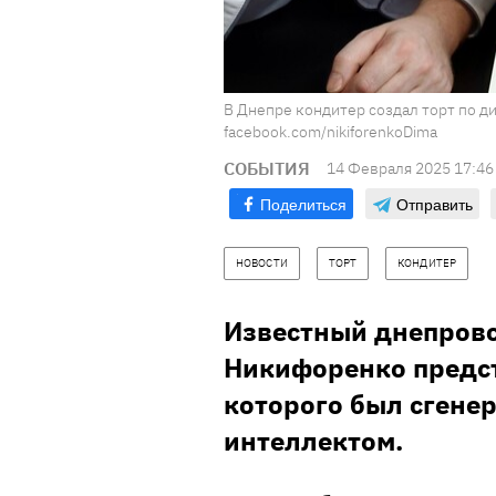
В Днепре кондитер создал торт по д
facebook.com/nikiforenkoDima
СОБЫТИЯ
14 Февраля 2025 17:46
Поделиться
Отправить
НОВОСТИ
ТОРТ
КОНДИТЕР
Известный днепров
Никифоренко предст
которого был сгене
интеллектом.