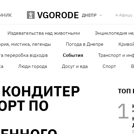
VGORODE
ЧНИК
Афишу
ДНЕПР
Издевательства над животными
Энциклопедия н
рия, мистика, легенды
Погода в Днепре
Кривой
а переробка відходів
События
Транспорт и ин
ка
Люди города
Досуг и еда
Спорт
В
 КОНДИТЕР
ТОП
ОРТ ПО