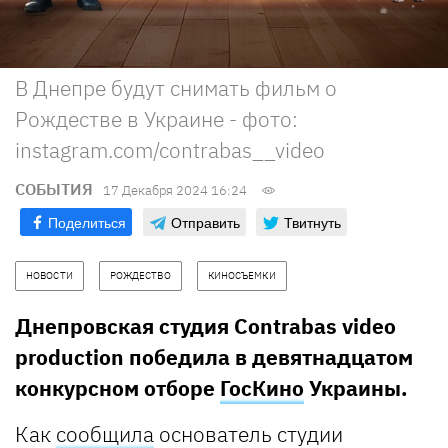
В Днепре будут снимать фильм о
Рождестве в Украине - фото:
instagram.com/contrabas__video
СОБЫТИЯ
17 Декабря 2024 16:24
Поделиться
Отправить
Твитнуть
НОВОСТИ
РОЖДЕСТВО
КИНОСЪЕМКИ
Днепровская студия Contrabas video
production победила в девятнадцатом
конкурсном отборе
ГосКино
Украины.
Как
сообщила
основатель студии