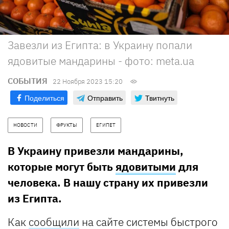
Завезли из Египта: в Украину попали
ядовитые мандарины - фото: meta.ua
СОБЫТИЯ
22 Ноября 2023 15:20
Поделиться
Отправить
Твитнуть
НОВОСТИ
ФРУКТЫ
ЕГИПЕТ
В Украину привезли мандарины,
которые могут быть
ядовитыми
для
человека. В нашу страну их привезли
из Египта.
Как
сообщили
на сайте системы быстрого