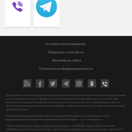
Условия использования
Редакция и контакты
Реклама на сайте
Политика конфиденциальности
Использование материалов Vgorode.ua разрешается только при условии прямой и открытой для поисковых
систем гиперссылки на сайт vgorode.ua. Гиперссылка обязательна вне зависимости от полного либо
частичного цитирования. Она должна быть размещена в подзаголовке или в первом абзаце и вести на
цитируемый материал. Использование фотографий и видео разрешается при условии указания источника
vgorode.ua и автора.
Любое копирование, перепечатка и воспроизведение фотографических произведений и/или
аудиовизуальных произведений правообладателя Getty Images – строго запрещается.
Субъект в сфере онлайн-медиа, Название онлайн-медиа - «VGORODE», Адрес: 02091, місто Київ,
ХАРКІВСЬКЕ ШОСЕ, будинок 172-Б, офіс 208/1, E-mail:
sunlight@mediadim.com.ua
, Телефон: 044-205-43-