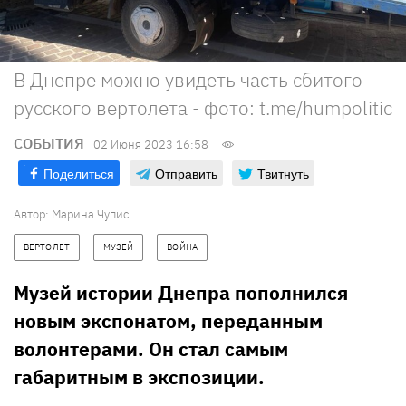
В Днепре можно увидеть часть сбитого
русского вертолета - фото: t.me/humpolitic
СОБЫТИЯ
02 Июня 2023 16:58
Поделиться
Отправить
Твитнуть
Автор:
Марина Чупис
ВЕРТОЛЕТ
МУЗЕЙ
ВОЙНА
Музей истории Днепра пополнился
новым экспонатом, переданным
волонтерами. Он стал самым
габаритным в экспозиции.