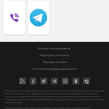
Условия использования
Редакция и контакты
Реклама на сайте
Политика конфиденциальности
Использование материалов Vgorode.ua разрешается только при условии прямой и открытой для поисковых
систем гиперссылки на сайт vgorode.ua. Гиперссылка обязательна вне зависимости от полного либо
частичного цитирования. Она должна быть размещена в подзаголовке или в первом абзаце и вести на
цитируемый материал. Использование фотографий и видео разрешается при условии указания источника
vgorode.ua и автора.
Любое копирование, перепечатка и воспроизведение фотографических произведений и/или