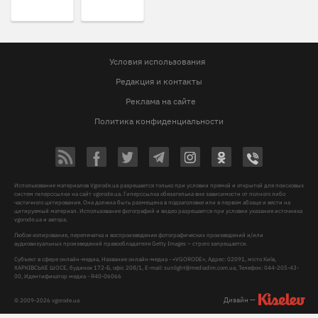
Условия использования
Редакция и контакты
Реклама на сайте
Политика конфиденциальности
Использование материалов Vgorode.ua разрешается только при условии прямой и открытой для поисковых
систем гиперссылки на сайт vgorode.ua. Гиперссылка обязательна вне зависимости от полного либо
частичного цитирования. Она должна быть размещена в подзаголовке или в первом абзаце и вести на
цитируемый материал. Использование фотографий и видео разрешается при условии указания источника
vgorode.ua и автора.
Любое копирование, перепечатка и воспроизведение фотографических произведений и/или
аудиовизуальных произведений правообладателя Getty Images – строго запрещается.
Субъект в сфере онлайн-медиа, Название онлайн-медиа - «VGORODE», Адрес: 02091, місто Київ,
ХАРКІВСЬКЕ ШОСЕ, будинок 172-Б, офіс 208/1, E-mail:
sunlight@mediadim.com.ua
, Телефон: 044-205-43-
00, Идентификатор медиа - R40-06066
Дизайн —
© 2009-2026 vgorode.ua