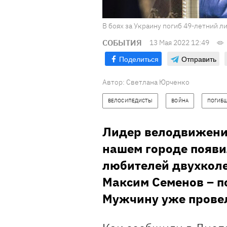
В боях за Украину погиб 49-летний л
СОБЫТИЯ
13 Мая 2022 12:49
Поделиться
Отправить
Автор:
Светлана Юрченко
ВЕЛОСИПЕДИСТЫ
ВОЙНА
ПОГИБ
Лидер велодвижения
нашем городе появи
любителей двухколе
Максим Семенов – по
Мужчину уже провел