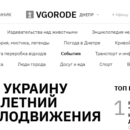
VGORODE
ЧНИК
Афишу
ДНЕПР
Издевательства над животными
Энциклопедия н
рия, мистика, легенды
Погода в Днепре
Кривой
а переробка відходів
События
Транспорт и ин
ка
Люди города
Досуг и еда
Спорт
В
А УКРАИНУ
ТОП
-ЛЕТНИЙ
ЕЛОДВИЖЕНИЯ