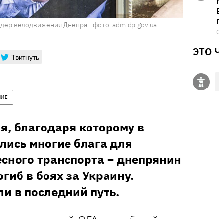
идер велодвижения Днепра - фото: adm.dp.gov.ua
ЭТО 
Твитнуть
ШИЕ
, благодаря которому в
лись многие блага для
сного транспорта – днепрянин
гиб в боях за Украину.
и в последний путь.