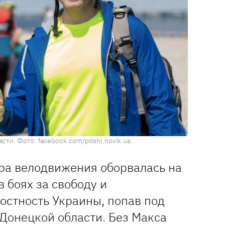
ти. Фото: facebook.com/pdshl.novik.ua
ра велодвижения оборвалась на
в боях за свободу и
остность Украины, попав под
Донецкой области. Без Макса