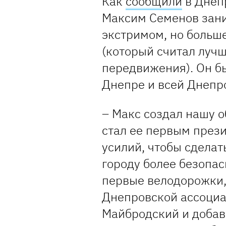
Как
сообщили
в Днеп
Максим Семенов зан
экстримом, но больш
(который считал луч
передвижения). Он б
Днепре и всей Днепр
– Макс создал нашу 
стал ее первым през
усилий, чтобы сделат
городу более безопас
первые велодорожки,
Днепровской ассоциа
Майбродский и добави