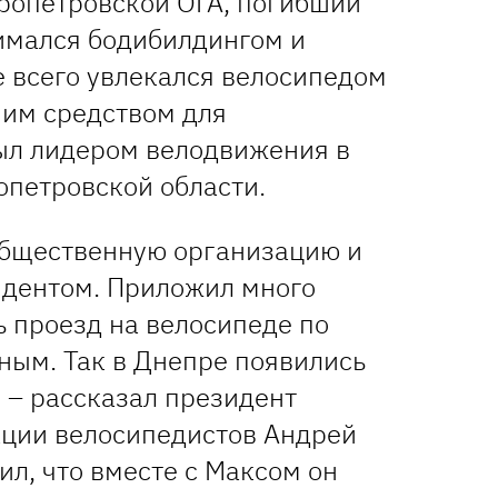
ропетровской ОГА, погибший
имался бодибилдингом и
е всего увлекался велосипедом
шим средством для
ыл лидером велодвижения в
опетровской области.
общественную организацию и
идентом. Приложил много
ь проезд на велосипеде по
ным. Так в Днепре появились
 – рассказал президент
ции велосипедистов Андрей
л, что вместе с Максом он