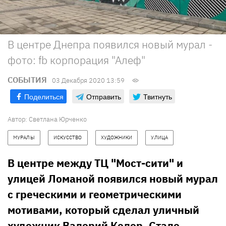
В центре Днепра появился новый мурал -
фото: fb корпорация "Алеф"
СОБЫТИЯ
03 Декабря 2020 13:59
Поделиться
Отправить
Твитнуть
Автор:
Светлана Юрченко
МУРАЛЫ
ИСКУССТВО
ХУДОЖНИКИ
УЛИЦА
В центре между ТЦ "Мост-сити" и
улицей Ломаной появился новый мурал
с греческими и геометрическими
мотивами, который сделал уличный
художник Валерий Колор. Стало