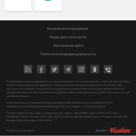
Условия использования
Редакция и контакты
Реклама на сайте
Политика конфиденциальности
Использование материалов Vgorode.ua разрешается только при условии прямой и открытой для поисковых
систем гиперссылки на сайт vgorode.ua. Гиперссылка обязательна вне зависимости от полного либо
частичного цитирования. Она должна быть размещена в подзаголовке или в первом абзаце и вести на
цитируемый материал. Использование фотографий и видео разрешается при условии указания источника
vgorode.ua и автора.
Любое копирование, перепечатка и воспроизведение фотографических произведений и/или
аудиовизуальных произведений правообладателя Getty Images – строго запрещается.
Субъект в сфере онлайн-медиа, Название онлайн-медиа - «VGORODE», Адрес: 02091, місто Київ,
ХАРКІВСЬКЕ ШОСЕ, будинок 172-Б, офіс 208/1, E-mail:
sunlight@mediadim.com.ua
, Телефон: 044-205-43-
00, Идентификатор медиа - R40-06066
Дизайн —
© 2009-2026 vgorode.ua