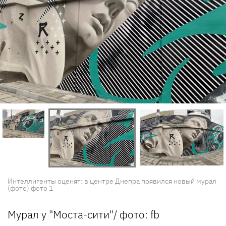
Интеллигенты оценят: в центре Днепра появился новый мурал
(фото) фото 1
Мурал у "Моста-сити"/ фото: fb