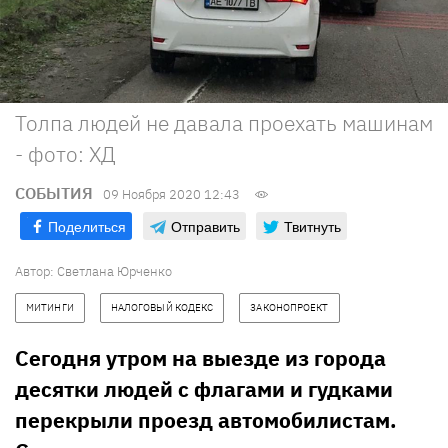
Толпа людей не давала проехать машинам
- фото: ХД
СОБЫТИЯ
09 Ноября 2020 12:43
Поделиться
Отправить
Твитнуть
Автор:
Светлана Юрченко
МИТИНГИ
НАЛОГОВЫЙ КОДЕКС
ЗАКОНОПРОЕКТ
Сегодня утром на выезде из города
десятки людей с флагами и гудками
перекрыли проезд автомобилистам.