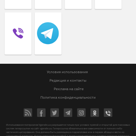
Условия использования
Редакция и контакты
Реклама на сайте
Политика конфиденциальности
Использование материалов Vgorode.ua разрешается только при условии прямой и открытой для поисковых
систем гиперссылки на сайт vgorode.ua. Гиперссылка обязательна вне зависимости от полного либо
частичного цитирования. Она должна быть размещена в подзаголовке или в первом абзаце и вести на
цитируемый материал. Использование фотографий и видео разрешается при условии указания источника