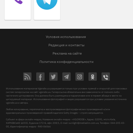
Условия использования
Редакция и контакты
Реклама на сайте
Политика конфиденциальности
Использование материалов Vgorode.ua разрешается только при условии прямой и открытой для поисковых
систем гиперссылки на сайт vgorode.ua. Гиперссылка обязательна вне зависимости от полного либо
частичного цитирования. Она должна быть размещена в подзаголовке или в первом абзаце и вести на
цитируемый материал. Использование фотографий и видео разрешается при условии указания источника
vgorode.ua и автора.
Любое копирование, перепечатка и воспроизведение фотографических произведений и/или
аудиовизуальных произведений правообладателя Getty Images – строго запрещается.
Субъект в сфере онлайн-медиа, Название онлайн-медиа - «VGORODE», Адрес: 02091, місто Київ,
ХАРКІВСЬКЕ ШОСЕ, будинок 172-Б, офіс 208/1, E-mail:
sunlight@mediadim.com.ua
, Телефон: 044-205-43-
00, Идентификатор медиа - R40-06066