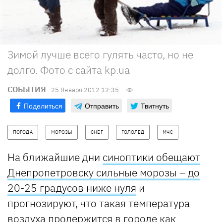
Зимой лучше всего гулять часто, но не
долго. Фото с сайта kp.ua
СОБЫТИЯ
25 Января 2012 12:35
Поделиться
Отправить
Твитнуть
ПОГОДА
МОРОЗЫ
СНЕГ
ГОЛОЛЕД
МЧС
На ближайшие дни
синоптики обещают
Днепропетровску сильные морозы – до
20-25 градусов ниже нуля
и
прогнозируют, что такая температура
воздуха продержится в городе как