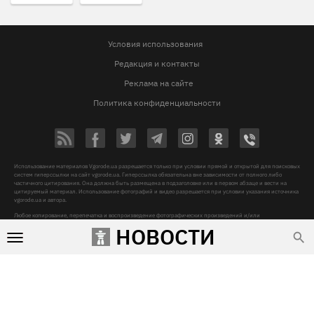
Условия использования
Редакция и контакты
Реклама на сайте
Политика конфиденциальности
Использование материалов Vgorode.ua разрешается только при условии прямой и открытой для поисковых
систем гиперссылки на сайт vgorode.ua. Гиперссылка обязательна вне зависимости от полного либо
частичного цитирования. Она должна быть размещена в подзаголовке или в первом абзаце и вести на
цитируемый материал. Использование фотографий и видео разрешается при условии указания источника
vgorode.ua и автора.
Любое копирование, перепечатка и воспроизведение фотографических произведений и/или
аудиовизуальных произведений правообладателя Getty Images – строго запрещается.
НОВОСТИ
Субъект в сфере онлайн-медиа, Название онлайн-медиа - «VGORODE», Адрес: 02091, місто Київ,
ХАРКІВСЬКЕ ШОСЕ, будинок 172-Б, офіс 208/1, E-mail:
sunlight@mediadim.com.ua
, Телефон: 044-205-43-
00, Идентификатор медиа - R40-06066
Дизайн —
© 2009-2026 vgorode.ua