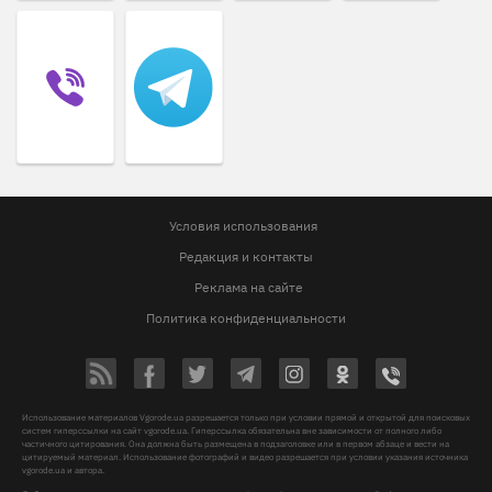
Условия использования
Редакция и контакты
Реклама на сайте
Политика конфиденциальности
Использование материалов Vgorode.ua разрешается только при условии прямой и открытой для поисковых
систем гиперссылки на сайт vgorode.ua. Гиперссылка обязательна вне зависимости от полного либо
частичного цитирования. Она должна быть размещена в подзаголовке или в первом абзаце и вести на
цитируемый материал. Использование фотографий и видео разрешается при условии указания источника
vgorode.ua и автора.