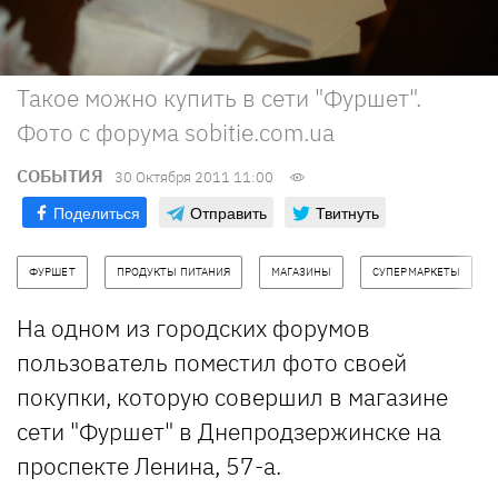
Такое можно купить в сети "Фуршет".
Фото с форума sobitie.com.ua
СОБЫТИЯ
30 Октября 2011 11:00
Поделиться
Отправить
Твитнуть
ФУРШЕТ
ПРОДУКТЫ ПИТАНИЯ
МАГАЗИНЫ
СУПЕРМАРКЕТЫ
На одном из городских форумов
пользователь поместил фото своей
покупки, которую совершил в магазине
сети "Фуршет" в Днепродзержинске на
проспекте Ленина, 57-а.