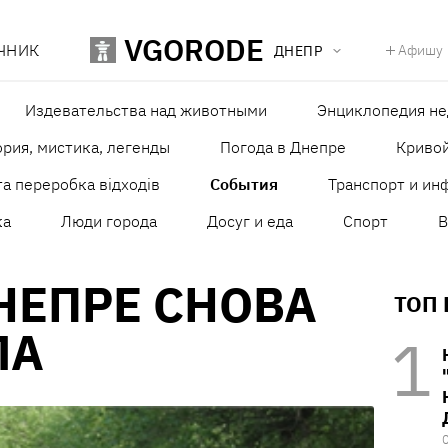
VGORODE
ЧНИК
Афишу
ДНЕПР
Издевательства над животными
Энциклопедия н
рия, мистика, легенды
Погода в Днепре
Кривой
а переробка відходів
События
Транспорт и ин
ка
Люди города
Досуг и еда
Спорт
В
НЕПРЕ СНОВА
ТОП
ЛА