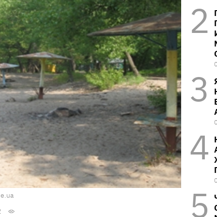
e.ua
2