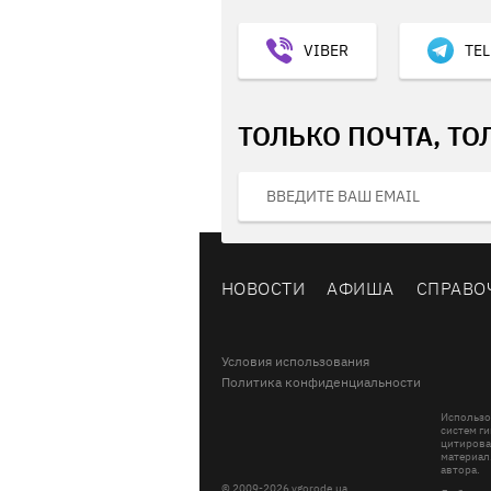
VIBER
TE
ТОЛЬКО ПОЧТА, ТО
НОВОСТИ
АФИША
СПРАВО
Условия использования
Политика конфиденциальности
Использо
систем ги
цитирова
материал
автора.
© 2009-2026 vgorode.ua