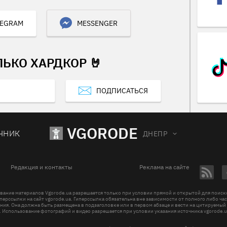
LEGRAM
MESSENGER
ЛЬКО ХАРДКОР 🤘
ПОДПИСАТЬСЯ
VGORODE
ЧНИК
ДНЕПР
Редакция и контакты
Реклама на сайте
вание материалов Vgorode.ua разрешается только при условии прямой и открытой для поис
перссылки на сайт vgorode.ua. Гиперссылка обязательна вне зависимости от полного либо ча
ния. Она должна быть размещена в подзаголовке или в первом абзаце и вести на цитируемый
. Использование фотографий и видео разрешается при условии указания источника vgorode.u