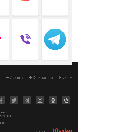
Афишу
Компанию
RUS
ковых
стичного
a и
Дизайн —