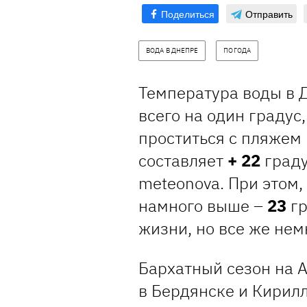
Поделиться
Отправить
ВОДА В ДНЕПРЕ
ПОГОДА
Температура воды в Д
всего на один градус
проститься с пляжем 
составляет
+ 22
граду
meteonova. При этом,
намного выше –
23
гр
жизни, но все же нем
Бархатный сезон на 
в Бердянске и Кирил